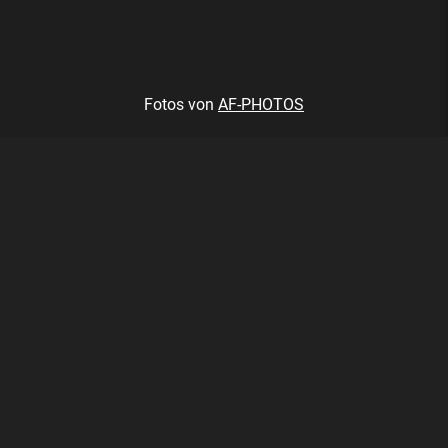
Fotos von
AF-PHOTOS
2024.05.26 - Vienna Vikings vs
Danube Dragons